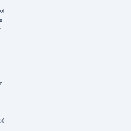
ol
e
t
n
ol)