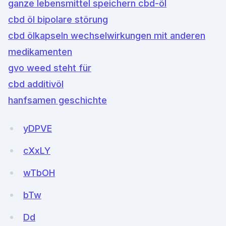
ganze lebensmittel speichern cbd-öl
cbd öl bipolare störung
cbd ölkapseln wechselwirkungen mit anderen
medikamenten
gvo weed steht für
cbd additivöl
hanfsamen geschichte
yDPVE
cXxLY
wTbOH
bTw
Dd