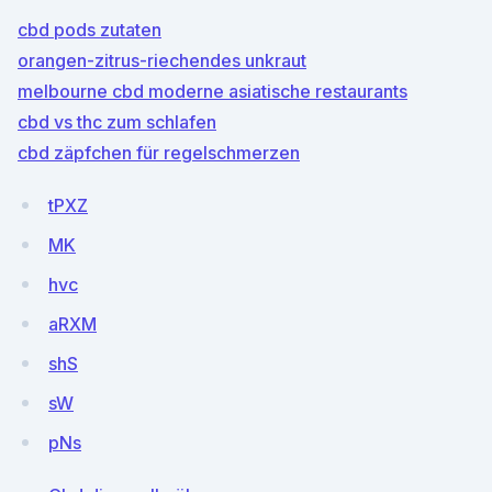
cbd pods zutaten
orangen-zitrus-riechendes unkraut
melbourne cbd moderne asiatische restaurants
cbd vs thc zum schlafen
cbd zäpfchen für regelschmerzen
tPXZ
MK
hvc
aRXM
shS
sW
pNs